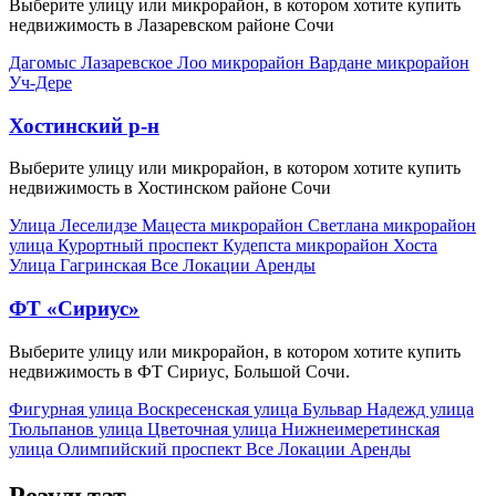
Выберите улицу или микрорайон, в котором хотите купить
недвижимость в Лазаревском районе Сочи
Дагомыс
Лазаревское
Лоо микрорайон
Вардане микрорайон
Уч-Дере
Хостинский р-н
Выберите улицу или микрорайон, в котором хотите купить
недвижимость в Хостинском районе Сочи
Улица Леселидзе
Мацеста микрорайон
Светлана микрорайон
улица Курортный проспект
Кудепста микрорайон
Хоста
Улица Гагринская
Все Локации Аренды
ФТ «Сириус»
Выберите улицу или микрорайон, в котором хотите купить
недвижимость в ФТ Сириус, Большой Сочи.
Фигурная улица
Воскресенская улица
Бульвар Надежд улица
Тюльпанов улица
Цветочная улица
Нижнеимеретинская
улица
Олимпийский проспект
Все Локации Аренды
Результат