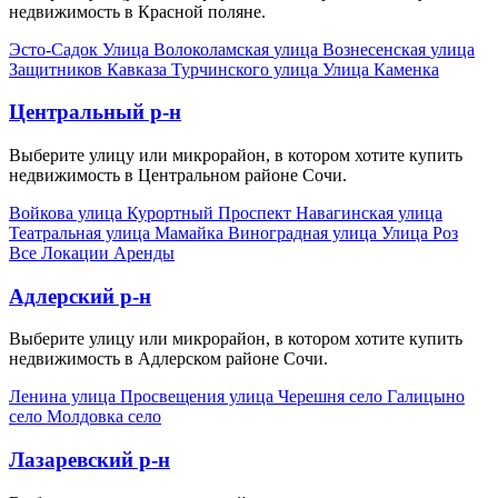
недвижимость в Красной поляне.
Эсто-Садок
Улица Волоколамская
улица Вознесенская
улица
Защитников Кавказа
Турчинского улица
Улица Каменка
Центральный р-н
Выберите улицу или микрорайон, в котором хотите купить
недвижимость в Центральном районе Сочи.
Войкова улица
Курортный Проспект
Навагинская улица
Театральная улица
Мамайка
Виноградная улица
Улица Роз
Все Локации Аренды
Адлерский р-н
Выберите улицу или микрорайон, в котором хотите купить
недвижимость в Адлерском районе Сочи.
Ленина улица
Просвещения улица
Черешня село
Галицыно
село
Молдовка село
Лазаревский р-н