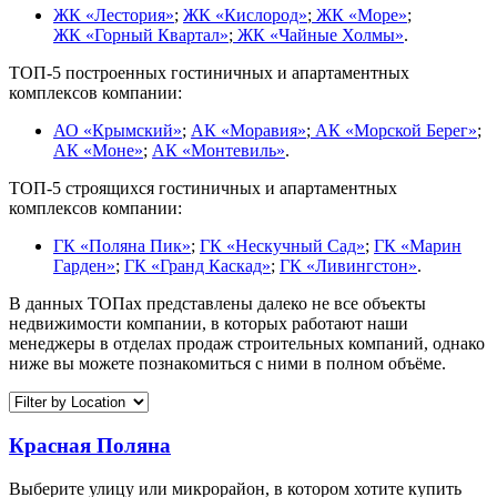
ЖК «Лестория»
;
ЖК «Кислород»
;
ЖК «Море»
;
ЖК «Горный Квартал»
;
ЖК «Чайные Холмы»
.
ТОП-5 построенных гостиничных и апартаментных
комплексов компании:
АО «Крымский»
;
АК «Моравия»
;
АК «Морской Берег»
;
АК «Моне»
;
АК «Монтевиль»
.
ТОП-5 строящихся гостиничных и апартаментных
комплексов компании:
ГК «Поляна Пик»
;
ГК «Нескучный Сад»
;
ГК «Марин
Гарден»
;
ГК «Гранд Каскад»
;
ГК «Ливингстон»
.
В данных ТОПах представлены далеко не все объекты
недвижимости компании, в которых работают наши
менеджеры в отделах продаж строительных компаний, однако
ниже вы можете познакомиться с ними в полном объёме.
Красная Поляна
Выберите улицу или микрорайон, в котором хотите купить