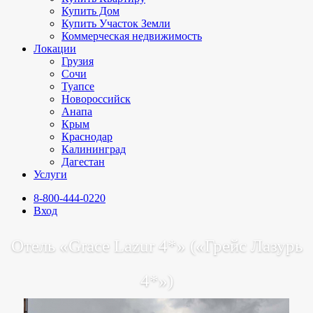
Купить Дом
Купить Участок Земли
Коммерческая недвижимость
Локации
Грузия
Сочи
Туапсе
Новороссийск
Анапа
Крым
Краснодар
Калининград
Дагестан
Услуги
8-800-444-0220
Вход
Отель «Grace Lazur 4*» («Грейс Лазурь
4*»)