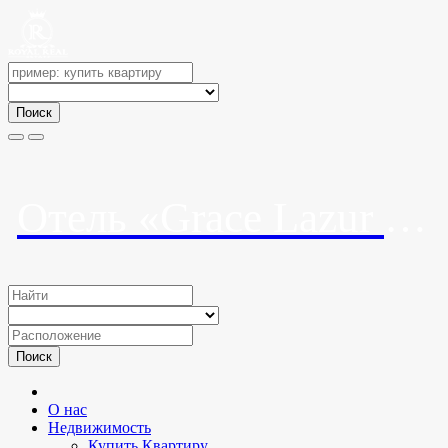
Поиск
Отель «Grace Lazur 4*» («Грейс Лазурь 4*»)
Поиск
О нас
Недвижимость
Купить Квартиру