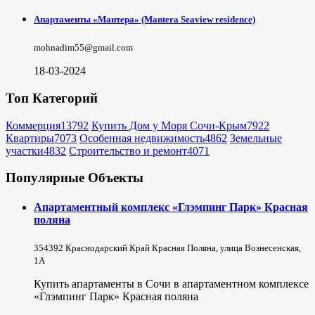
Апартаменты «Мантера» (Mantera Seaview rеsidence)
mohnadim55@gmail.com
18-03-2024
Топ Категорий
Коммерция
13792
Купить Дом у Моря Сочи-Крым
7922
Квартиры
7073
Особенная недвижимость
4862
Земельные
участки
4832
Строительство и ремонт
4071
Популярные Объекты
Апартаментный комплекс «Глэмпинг Парк» Красная
поляна
354392 Краснодарский Край Красная Поляна, улица Вознесенская,
1А
Купить апартаменты в Сочи в апартаментном комплексе
«Глэмпинг Парк» Красная поляна