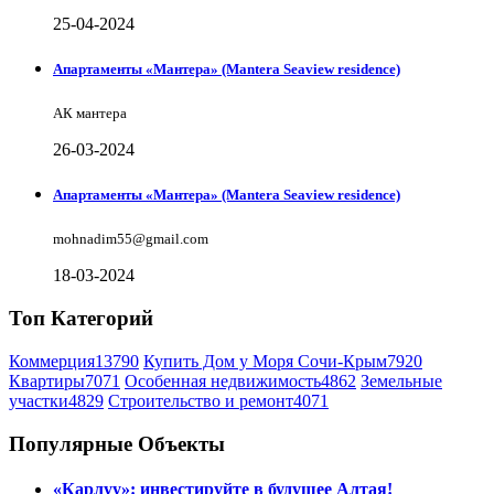
25-04-2024
Апартаменты «Мантера» (Mantera Seaview rеsidence)
АК мантера
26-03-2024
Апартаменты «Мантера» (Mantera Seaview rеsidence)
mohnadim55@gmail.com
18-03-2024
Топ Категорий
Коммерция
13790
Купить Дом у Моря Сочи-Крым
7920
Квартиры
7071
Особенная недвижимость
4862
Земельные
участки
4829
Строительство и ремонт
4071
Популярные Объекты
«Карлуу»: инвестируйте в будущее Алтая!