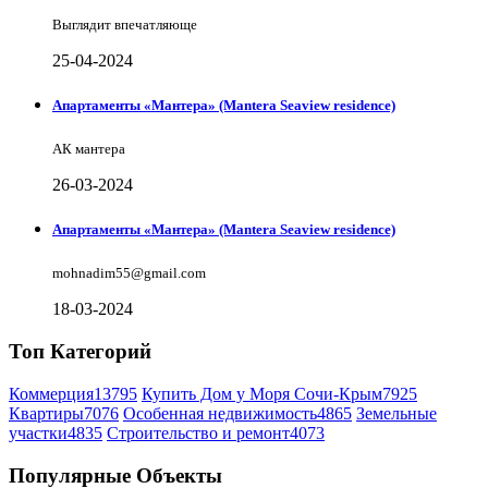
Выглядит впечатляюще
25-04-2024
Апартаменты «Мантера» (Mantera Seaview rеsidence)
АК мантера
26-03-2024
Апартаменты «Мантера» (Mantera Seaview rеsidence)
mohnadim55@gmail.com
18-03-2024
Топ Категорий
Коммерция
13795
Купить Дом у Моря Сочи-Крым
7925
Квартиры
7076
Особенная недвижимость
4865
Земельные
участки
4835
Строительство и ремонт
4073
Популярные Объекты