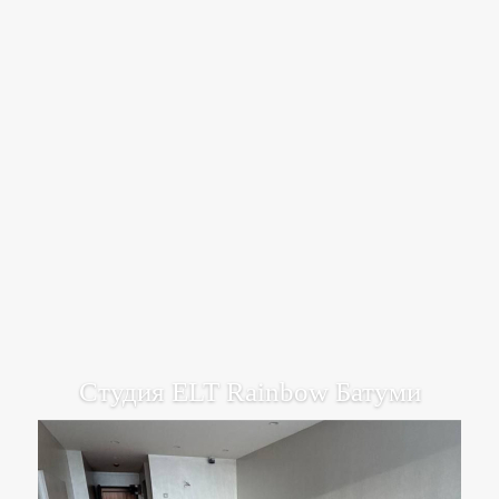
Студия ELT Rainbow Батуми