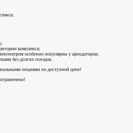
елакса;
х;
рритории комплекса;
кинотеатром особенно популярны у арендаторов;
вами без долгих поездок.
емиальными опциями по доступной цене!
 ограничено!