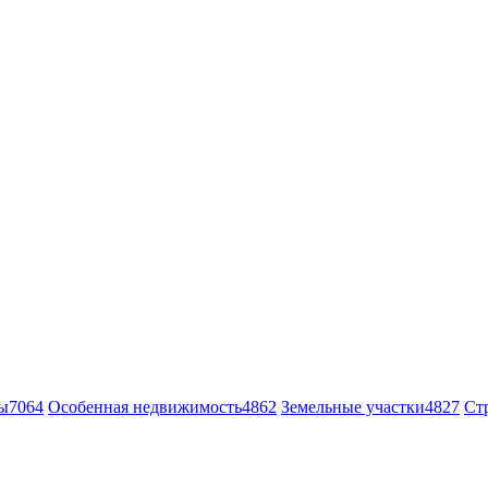
ы
7064
Особенная недвижимость
4862
Земельные участки
4827
Ст