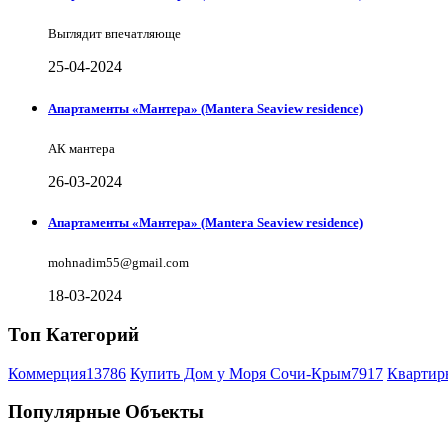
Выглядит впечатляюще
25-04-2024
Апартаменты «Мантера» (Mantera Seaview rеsidence)
АК мантера
26-03-2024
Апартаменты «Мантера» (Mantera Seaview rеsidence)
mohnadim55@gmail.com
18-03-2024
Топ Категорий
Коммерция
13786
Купить Дом у Моря Сочи-Крым
7917
Квартир
Популярные Объекты