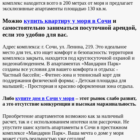
комплекс находится всего в 200 метрах от моря и предлагает
эксклюзивные апартаменты площадью 130 кв.м.
Можно
купить квартиру у моря в Сочи
и
самостоятельно заниматься посуточной арендой,
если это удобно для вас.
Адрес комплекса: г. Сочи, ул. Ленина, 219. Это идеальное
место для тех, кто ищет комфорт и безопасность: территория
комплекса закрыта, находится под круглосуточной охраной и
видеонаблюдением. В апартаментах «Мандарин Парк»
созданы все условия для вашего комфорта и отдыха: -
Частный бассейн; - Фитнес-зона и теннисный корт для
поддержания физической формы; - Детская площадка для
малышей; - Просторная и красиво оформленная зона отдыха.
Либо
купите дом в Сочи у моря
– этот рынок слабо развит,
а это отсутствие конкуренции и высокая маржинальность.
Приобретение апартаментов возможно как за наличный
расчет, так и с использованием ипотеки или рассрочки. Не
упустите шанс купить апартаменты в Сочи в престижном
комплексе «Мандарин Парк». Ваша мечта о доме у моря
может стать реальностью уже сегодня!