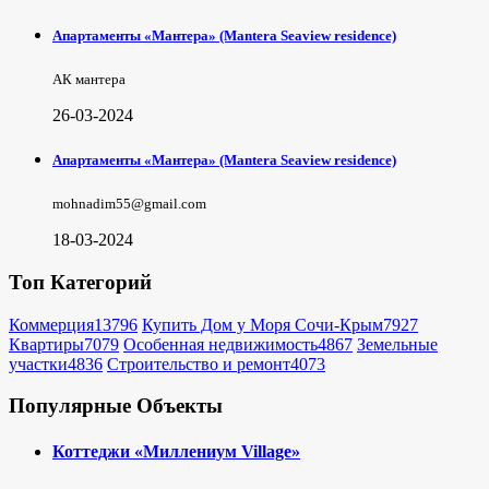
Апартаменты «Мантера» (Mantera Seaview rеsidence)
АК мантера
26-03-2024
Апартаменты «Мантера» (Mantera Seaview rеsidence)
mohnadim55@gmail.com
18-03-2024
Топ Категорий
Коммерция
13796
Купить Дом у Моря Сочи-Крым
7927
Квартиры
7079
Особенная недвижимость
4867
Земельные
участки
4836
Строительство и ремонт
4073
Популярные Объекты
Коттеджи «Миллениум Village»