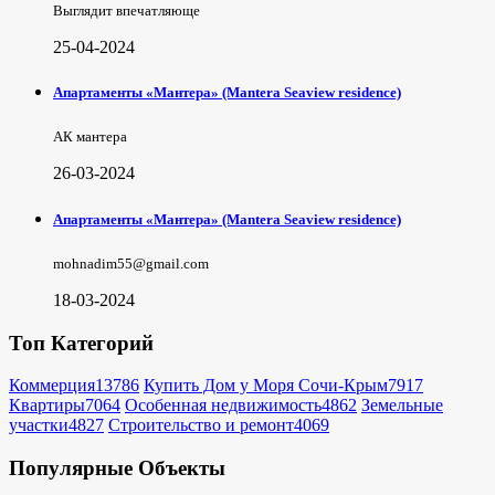
Выглядит впечатляюще
25-04-2024
Апартаменты «Мантера» (Mantera Seaview rеsidence)
АК мантера
26-03-2024
Апартаменты «Мантера» (Mantera Seaview rеsidence)
mohnadim55@gmail.com
18-03-2024
Топ Категорий
Коммерция
13786
Купить Дом у Моря Сочи-Крым
7917
Квартиры
7064
Особенная недвижимость
4862
Земельные
участки
4827
Строительство и ремонт
4069
Популярные Объекты