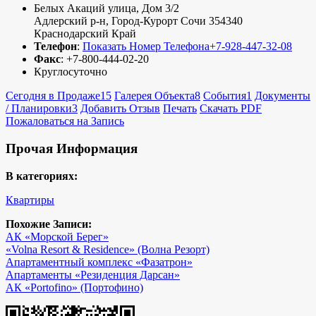
Белых Акаций улица, Дом 3/2
Адлерский р-н
,
Город-Курорт Сочи
354340
Краснодарский Край
Телефон
:
Показать Номер Телефона
+7-928-447-32-08
Факс
:
+7-800-444-02-20
Круглосуточно
Сегодня в Продаже
15
Галерея Объекта
8
События
1
Документы
/ Планировки
3
Добавить Отзыв
Печать
Скачать PDF
Пожаловаться на Запись
Прочая Информация
В категориях:
Квартиры
Похожие Записи:
АК «Морской Берег»
«Volna Resort & Residence» (Волна Резорт)
Апартаментный комплекс «Фазатрон»
Апартаменты «Резиденция Дарсан»
АК «Portofino» (Портофино)