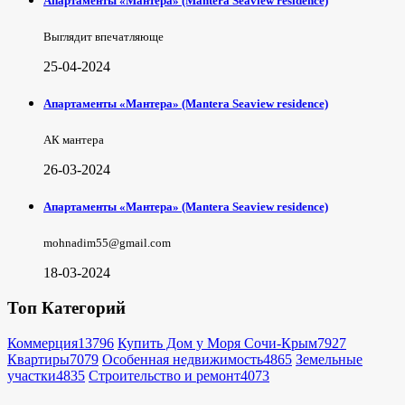
Апартаменты «Мантера» (Mantera Seaview rеsidence)
Выглядит впечатляюще
25-04-2024
Апартаменты «Мантера» (Mantera Seaview rеsidence)
АК мантера
26-03-2024
Апартаменты «Мантера» (Mantera Seaview rеsidence)
mohnadim55@gmail.com
18-03-2024
Топ Категорий
Коммерция
13796
Купить Дом у Моря Сочи-Крым
7927
Квартиры
7079
Особенная недвижимость
4865
Земельные
участки
4835
Строительство и ремонт
4073