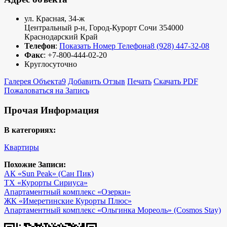
ул. Красная, 34-ж
Центральный р-н
,
Город-Курорт Сочи
354000
Краснодарский Край
Телефон
:
Показать Номер Телефона
8 (928) 447-32-08
Факс
:
+7-800-444-02-20
Круглосуточно
Галерея Объекта
9
Добавить Отзыв
Печать
Скачать PDF
Пожаловаться на Запись
Прочая Информация
В категориях:
Квартиры
Похожие Записи:
АК «Sun Peak» (Сан Пик)
ТХ «Курорты Сириуса»
Апартаментный комплекс «Озерки»
ЖК «Имеретинские Курорты Плюс»
Апартаментный комплекс «Ольгинка Мореоль» (Cosmos Stay)