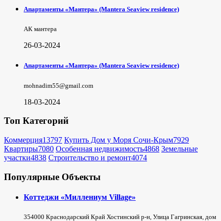
Апартаменты «Мантера» (Mantera Seaview rеsidence)
АК мантера
26-03-2024
Апартаменты «Мантера» (Mantera Seaview rеsidence)
mohnadim55@gmail.com
18-03-2024
Топ Категорий
Коммерция
13797
Купить Дом у Моря Сочи-Крым
7929
Квартиры
7080
Особенная недвижимость
4868
Земельные
участки
4838
Строительство и ремонт
4074
Популярные Объекты
Коттеджи «Миллениум Village»
354000 Краснодарский Край Хостинский р-н, Улица Гагринская, дом