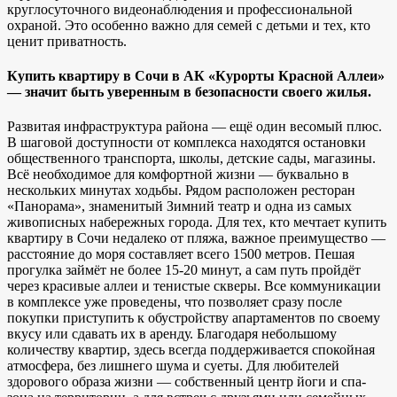
круглосуточного видеонаблюдения и профессиональной
охраной. Это особенно важно для семей с детьми и тех, кто
ценит приватность.
Купить квартиру в Сочи в АК «Курорты Красной Аллеи»
— значит быть уверенным в безопасности своего жилья.
Развитая инфраструктура района — ещё один весомый плюс.
В шаговой доступности от комплекса находятся остановки
общественного транспорта, школы, детские сады, магазины.
Всё необходимое для комфортной жизни — буквально в
нескольких минутах ходьбы. Рядом расположен ресторан
«Панорама», знаменитый Зимний театр и одна из самых
живописных набережных города. Для тех, кто мечтает купить
квартиру в Сочи недалеко от пляжа, важное преимущество —
расстояние до моря составляет всего 1500 метров. Пешая
прогулка займёт не более 15-20 минут, а сам путь пройдёт
через красивые аллеи и тенистые скверы. Все коммуникации
в комплексе уже проведены, что позволяет сразу после
покупки приступить к обустройству апартаментов по своему
вкусу или сдавать их в аренду. Благодаря небольшому
количеству квартир, здесь всегда поддерживается спокойная
атмосфера, без лишнего шума и суеты. Для любителей
здорового образа жизни — собственный центр йоги и спа-