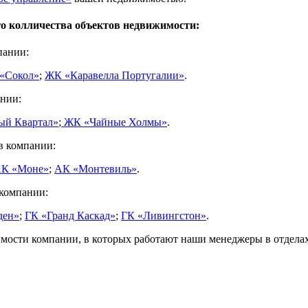
 колличества объектов недвижимости:
пании:
«Сокол»
;
ЖК «Каравелла Португалии»
.
нии:
ый Квартал»
;
ЖК «Чайные Холмы»
.
в компании:
К «Моне»
;
АК «Монтевиль»
.
компании:
ден»
;
ГК «Гранд Каскад»
;
ГК «Ливингстон»
.
мости компании, в которых работают наши менеджеры в отдела