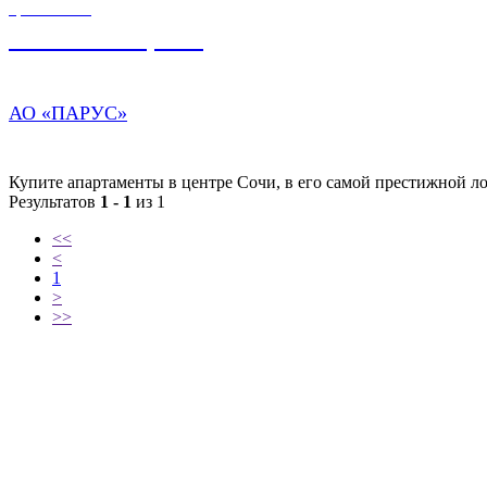
ЦЕНА ОТ
16 080 000,00
₽
АО «ПАРУС»
Купите апартаменты в центре Сочи, в его самой престижной л
Результатов
1 - 1
из 1
<<
<
1
>
>>