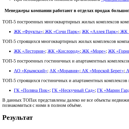
Менеджеры компании работают в отделах продаж большого
ТОП-5 построенных многоквартирных жилых комплексов ком
ЖК «Фрукты»
;
ЖК «Сочи Парк»
;
ЖК «Аллея Парк»
;
ЖК 
ТОП-5 строящихся многоквартирных жилых комплексов компа
ЖК «Лестория»
;
ЖК «Кислород»
;
ЖК «Море»
;
ЖК «Горн
ТОП-5 построенных гостиничных и апартаментных комплексо
АО «Крымский»
;
АК «Моравия»
;
АК «Морской Берег»
;
А
ТОП-5 строящихся гостиничных и апартаментных комплексов 
ГК «Поляна Пик»
;
ГК «Нескучный Сад»
;
ГК «Марин Гар
В данных ТОПах представлены далеко не все объекты недвижи
познакомиться с ними в полном объёме.
Результат