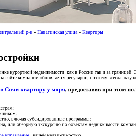
ентральный р-н
»
Навагинская улица
»
Квартиры
остройки
рынке курортной недвижимости, как в России так и за границей
а сайте компании обновляется регулярно, поэтому всегда актуал
 в Сочи квартиру у моря
, предоставив при этом п
етрам;
ойщиком;
атно, влючая субсидированные программы;
иона, или обзорную экскурсию по объектам недвижимости компан
ое управление»
вашей недвижимостью.