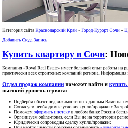
Категория сайта
Краснодарский Край
»
Город-Курорт Сочи
»
Ц
Добавить Сюда Запись
Купить квартиру в Сочи
: Нов
Компания «Royal Real Estate» имеет большой опыт работы на 
практически всех строитеных компаний региона. Информация н
Отдел продаж компании
поможет найти и
купить
высокий уровень сервиса:
Подберём объект недвижимости по заданным Вами парам
Согласуем необходимые условия купли/продажи с Застр
Поможем
оформить ипотеку
в любом банке России беспл
Организуем online-показ, если Вы не на территории рег
Юридически сопроводим сделку купли/продажи;
При необходимости поможем организовать
«доверительн