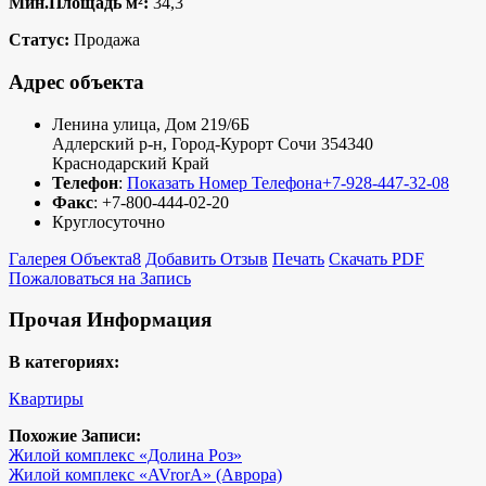
Мин.Площадь м²:
34,3
Статус:
Продажа
Адрес объекта
Ленина улица, Дом 219/6Б
Адлерский р-н
,
Город-Курорт Сочи
354340
Краснодарский Край
Телефон
:
Показать Номер Телефона
+7-928-447-32-08
Факс
:
+7-800-444-02-20
Круглосуточно
Галерея Объекта
8
Добавить Отзыв
Печать
Скачать PDF
Пожаловаться на Запись
Прочая Информация
В категориях:
Квартиры
Похожие Записи:
Жилой комплекс «Долина Роз»
Жилой комплекс «AVrorA» (Аврора)