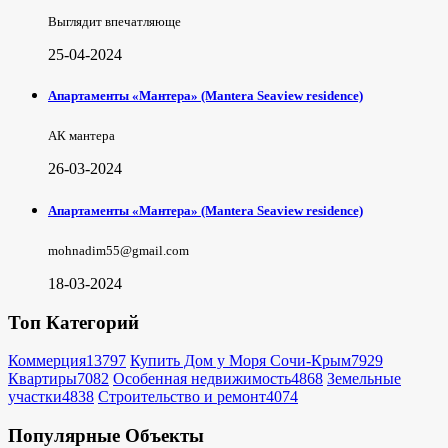
Выглядит впечатляюще
25-04-2024
Апартаменты «Мантера» (Mantera Seaview rеsidence)
АК мантера
26-03-2024
Апартаменты «Мантера» (Mantera Seaview rеsidence)
mohnadim55@gmail.com
18-03-2024
Топ Категорий
Коммерция
13797
Купить Дом у Моря Сочи-Крым
7929
Квартиры
7082
Особенная недвижимость
4868
Земельные
участки
4838
Строительство и ремонт
4074
Популярные Объекты