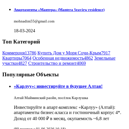
Апартаменты «Мантера» (Mantera Seaview rеsidence)
mohnadim55@gmail.com
18-03-2024
Топ Категорий
Коммерция
13786
Купить Дом у Моря Сочи-Крым
7917
Квартиры
7064
Особенная недвижимость
4862
Земельные
участки
4827
Строительство и ремонт
4069
Популярные Объекты
«Карлуу»: инвестируйте в будущее Алтая!
Алтай Майминский раойн, посёлок Карлушка
Инвестируйте в апарт-комплекс «Карлуу» (Алтай):
апартаменты бизнес-класса и гостиничный корпус 4*.
Доход от 40 000 ₽ в месяц, окупаемость ~6,8 лет
(80 визитов с 01-06-2026 16:18)