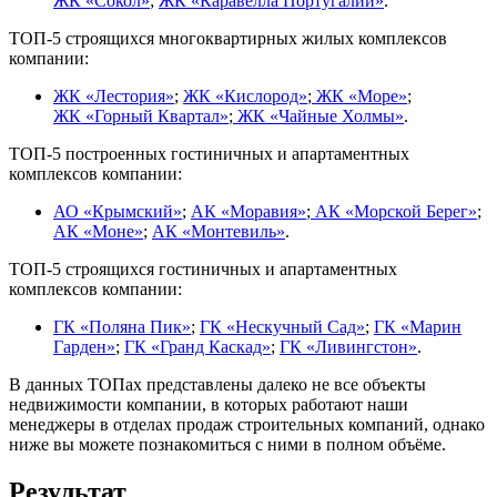
ЖК «Сокол»
;
ЖК «Каравелла Португалии»
.
ТОП-5 строящихся многоквартирных жилых комплексов
компании:
ЖК «Лестория»
;
ЖК «Кислород»
;
ЖК «Море»
;
ЖК «Горный Квартал»
;
ЖК «Чайные Холмы»
.
ТОП-5 построенных гостиничных и апартаментных
комплексов компании:
АО «Крымский»
;
АК «Моравия»
;
АК «Морской Берег»
;
АК «Моне»
;
АК «Монтевиль»
.
ТОП-5 строящихся гостиничных и апартаментных
комплексов компании:
ГК «Поляна Пик»
;
ГК «Нескучный Сад»
;
ГК «Марин
Гарден»
;
ГК «Гранд Каскад»
;
ГК «Ливингстон»
.
В данных ТОПах представлены далеко не все объекты
недвижимости компании, в которых работают наши
менеджеры в отделах продаж строительных компаний, однако
ниже вы можете познакомиться с ними в полном объёме.
Результат