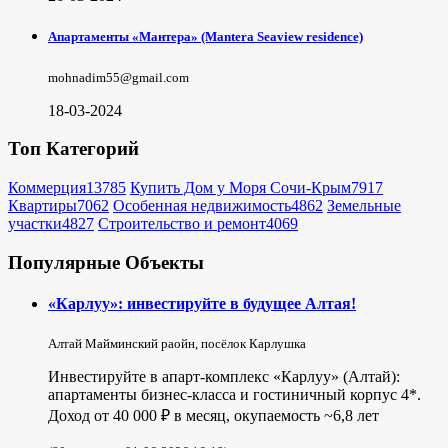
Апартаменты «Мантера» (Mantera Seaview rеsidence)
mohnadim55@gmail.com
18-03-2024
Топ Категорий
Коммерция
13785
Купить Дом у Моря Сочи-Крым
7917
Квартиры
7062
Особенная недвижимость
4862
Земельные
участки
4827
Строительство и ремонт
4069
Популярные Объекты
«Карлуу»: инвестируйте в будущее Алтая!
Алтай Майминский раойн, посёлок Карлушка
Инвестируйте в апарт-комплекс «Карлуу» (Алтай):
апартаменты бизнес-класса и гостиничный корпус 4*.
Доход от 40 000 ₽ в месяц, окупаемость ~6,8 лет