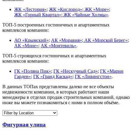
ЖК «Лестория»
;
ЖК «Кислород»
;
ЖК «Море»
;
ЖК «Горный Квартал»
;
ЖК «Чайные Холмы»
.
ТОП-5 построенных гостиничных и апартаментных
комплексов компании:
АО «Крымский»
;
АК «Моравия»
;
АК «Морской Берег»
;
АК «Моне»
;
АК «Монтевиль»
.
ТОП-5 строящихся гостиничных и апартаментных
комплексов компании:
ГК «Поляна Пик»
;
ГК «Нескучный Сад»
;
ГК «Марин
Гарден»
;
ГК «Гранд Каскад»
;
ГК «Ливингстон»
.
В данных ТОПах представлены далеко не все объекты
недвижимости компании, в которых работают наши
менеджеры в отделах продаж строительных компаний, однако
ниже вы можете познакомиться с ними в полном объёме.
Фигурная улица