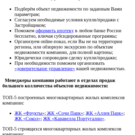
Подберём объект недвижимости по заданным Вами
параметрам;
Согласуем необходимые условия купли/продажи с
Застройщиком;
Поможем
оформить ипотеку
в любом банке России
бесплатно, влючая субсидированные программы;
Организуем online-показ, если Вы не на территории
региона, или обзорную экскурсию по объектам
недвижимости компании, для полной картины;
Юридически сопроводим сделку купли/продажи;
При необходимости поможем организовать
«доверительное управление»
вашей недвижимостью.
Менеджеры компании работают в отделах продаж
большого колличества объектов недвижимости:
ТОП-5 построенных многоквартирных жилых комплексов
компании:
ЖК «Фрукты»
;
ЖК «Сочи Парк»
;
ЖК «Аллея Парк»
;
ЖК «Сокол»
;
ЖК «Каравелла Португалии»
.
ТОП-5 строящихся многоквартирных жилых комплексов
компании: