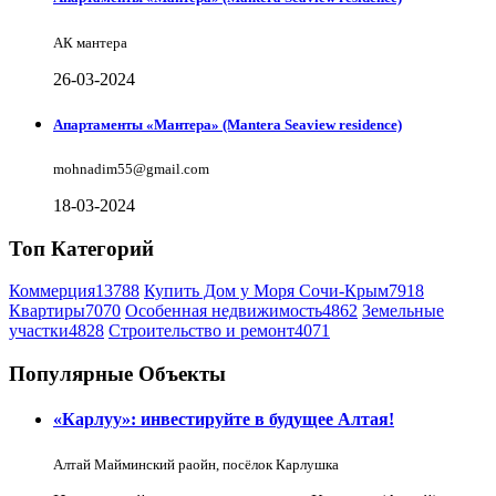
АК мантера
26-03-2024
Апартаменты «Мантера» (Mantera Seaview rеsidence)
mohnadim55@gmail.com
18-03-2024
Топ Категорий
Коммерция
13788
Купить Дом у Моря Сочи-Крым
7918
Квартиры
7070
Особенная недвижимость
4862
Земельные
участки
4828
Строительство и ремонт
4071
Популярные Объекты
«Карлуу»: инвестируйте в будущее Алтая!
Алтай Майминский раойн, посёлок Карлушка