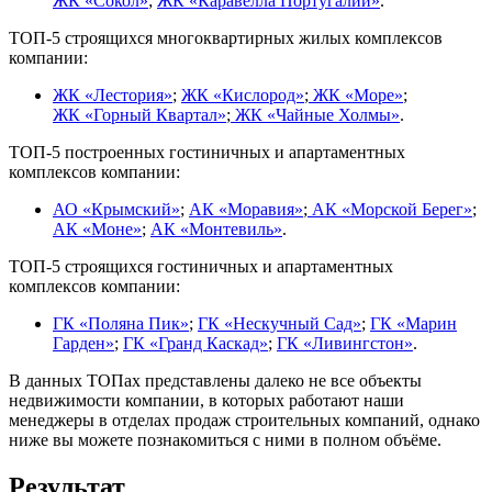
ЖК «Сокол»
;
ЖК «Каравелла Португалии»
.
ТОП-5 строящихся многоквартирных жилых комплексов
компании:
ЖК «Лестория»
;
ЖК «Кислород»
;
ЖК «Море»
;
ЖК «Горный Квартал»
;
ЖК «Чайные Холмы»
.
ТОП-5 построенных гостиничных и апартаментных
комплексов компании:
АО «Крымский»
;
АК «Моравия»
;
АК «Морской Берег»
;
АК «Моне»
;
АК «Монтевиль»
.
ТОП-5 строящихся гостиничных и апартаментных
комплексов компании:
ГК «Поляна Пик»
;
ГК «Нескучный Сад»
;
ГК «Марин
Гарден»
;
ГК «Гранд Каскад»
;
ГК «Ливингстон»
.
В данных ТОПах представлены далеко не все объекты
недвижимости компании, в которых работают наши
менеджеры в отделах продаж строительных компаний, однако
ниже вы можете познакомиться с ними в полном объёме.
Результат