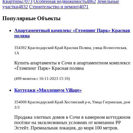
Квартиры
7073
Особенная недвижимость
4862
Земельные
участки
4832
Строительство и ремонт
4071
Популярные Объекты
Апартаментный комплекс «Глэмпинг Парк» Красная
поляна
354392 Краснодарский Край Красная Поляна, улица Вознесенская,
1А
Купить апартаменты в Сочи в апартаментном комплексе
«Глэмпинг Парк» Красная поляна
(499 визитов с 16-11-2023 15:10)
Коттеджи «Миллениум Village»
354000 Краснодарский Край Хостинский р-н, Улица Гагринская, дом
3/3
Продажа элитных домов в Сочи в камерном коттеджном
посёлке на эксклюзивных условиях от компании РР
Эстейт. Премиальная локация, до моря 100 метров.