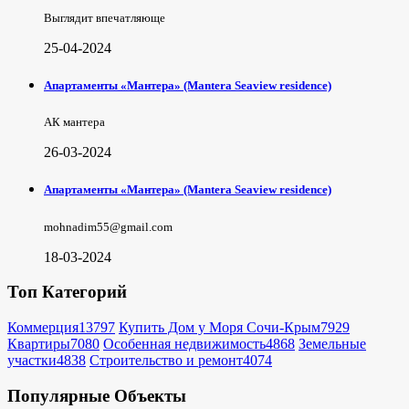
Выглядит впечатляюще
25-04-2024
Апартаменты «Мантера» (Mantera Seaview rеsidence)
АК мантера
26-03-2024
Апартаменты «Мантера» (Mantera Seaview rеsidence)
mohnadim55@gmail.com
18-03-2024
Топ Категорий
Коммерция
13797
Купить Дом у Моря Сочи-Крым
7929
Квартиры
7080
Особенная недвижимость
4868
Земельные
участки
4838
Строительство и ремонт
4074
Популярные Объекты