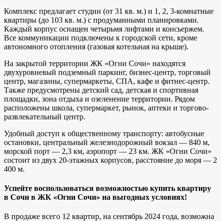
Комплекс предлагает студии (от 31 кв. м.) и 1, 2, 3-комнатные
квартиры (до 103 кв. м.) с продуманными планировками.
Каждый корпус оснащен четырьмя лифтами и консьержем.
Все коммуникации подключены к городской сети, кроме
автономного отопления (газовая котельная на крыше).
На закрытой территории ЖК «Огни Сочи» находятся
двухуровневый подземный паркинг, бизнес-центр, торговый
центр, магазины, супермаркеты, СПА, кафе и фитнес-центр.
Также предусмотрены детский сад, детская и спортивная
площадки, зона отдыха и озеленение территории. Рядом
расположены школа, супермаркет, рынок, аптеки и торгово-
развлекательный центр.
Удобный доступ к общественному транспорту: автобусные
остановки, центральный железнодорожный вокзал — 840 м,
морской порт — 2,3 км, аэропорт — 23 км. ЖК «Огни Сочи»
состоит из двух 20-этажных корпусов, расстояние до моря — 2
400 м.
Успейте воспользоваться возможностью
купить квартиру
в Сочи в ЖК «Огни Сочи»
на выгодных условиях!
В продаже всего 12 квартир, на сентябрь 2024 года, возможна