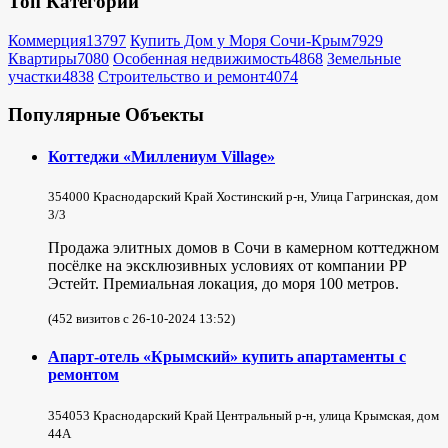
Топ Категорий
Коммерция
13797
Купить Дом у Моря Сочи-Крым
7929
Квартиры
7080
Особенная недвижимость
4868
Земельные
участки
4838
Строительство и ремонт
4074
Популярные Объекты
Коттеджи «Миллениум Village»
354000 Краснодарский Край Хостинский р-н, Улица Гагринская, дом
3/3
Продажа элитных домов в Сочи в камерном коттеджном
посёлке на эксклюзивных условиях от компании РР
Эстейт. Премиальная локация, до моря 100 метров.
(452 визитов с 26-10-2024 13:52)
Апарт-отель «Крымский» купить апартаменты с
ремонтом
354053 Краснодарский Край Центральный р-н, улица Крымская, дом
44А