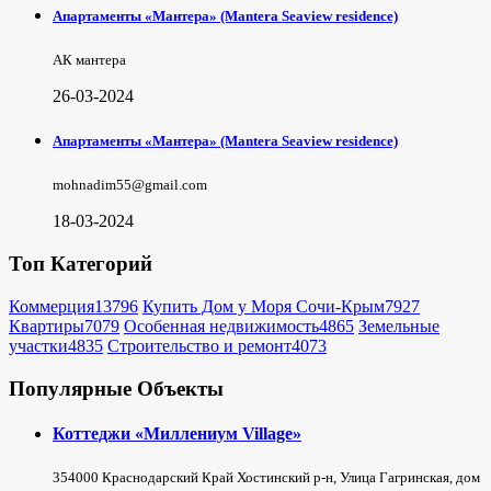
Апартаменты «Мантера» (Mantera Seaview rеsidence)
АК мантера
26-03-2024
Апартаменты «Мантера» (Mantera Seaview rеsidence)
mohnadim55@gmail.com
18-03-2024
Топ Категорий
Коммерция
13796
Купить Дом у Моря Сочи-Крым
7927
Квартиры
7079
Особенная недвижимость
4865
Земельные
участки
4835
Строительство и ремонт
4073
Популярные Объекты
Коттеджи «Миллениум Village»
354000 Краснодарский Край Хостинский р-н, Улица Гагринская, дом