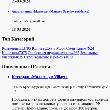
26-03-2024
Апартаменты «Мантера» (Mantera Seaview rеsidence)
mohnadim55@gmail.com
18-03-2024
Топ Категорий
Коммерция
13795
Купить Дом у Моря Сочи-Крым
7924
Квартиры
7075
Особенная недвижимость
4865
Земельные
участки
4835
Строительство и ремонт
4073
Популярные Объекты
Коттеджи «Миллениум Village»
354000 Краснодарский Край Хостинский р-н, Улица Гагринская, дом
3/3
Продажа элитных домов в Сочи в камерном коттеджном
посёлке на эксклюзивных условиях от компании РР
Эстейт. Премиальная локация, до моря 100 метров.