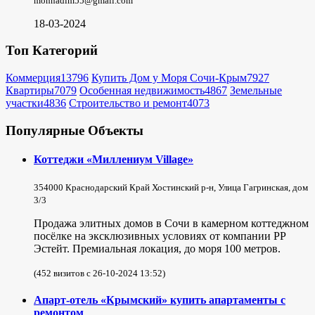
mohnadim55@gmail.com
18-03-2024
Топ Категорий
Коммерция
13796
Купить Дом у Моря Сочи-Крым
7927
Квартиры
7079
Особенная недвижимость
4867
Земельные
участки
4836
Строительство и ремонт
4073
Популярные Объекты
Коттеджи «Миллениум Village»
354000 Краснодарский Край Хостинский р-н, Улица Гагринская, дом
3/3
Продажа элитных домов в Сочи в камерном коттеджном
посёлке на эксклюзивных условиях от компании РР
Эстейт. Премиальная локация, до моря 100 метров.
(452 визитов с 26-10-2024 13:52)
Апарт-отель «Крымский» купить апартаменты с
ремонтом