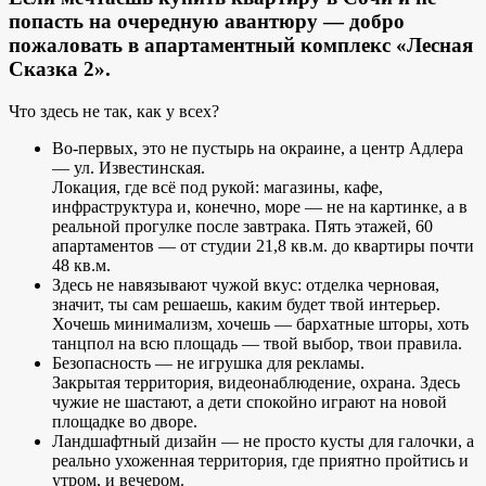
попасть на очередную авантюру — добро
пожаловать в апартаментный комплекс «Лесная
Сказка 2».
Что здесь не так, как у всех?
Во-первых, это не пустырь на окраине, а центр Адлера
— ул. Известинская.
Локация, где всё под рукой: магазины, кафе,
инфраструктура и, конечно, море — не на картинке, а в
реальной прогулке после завтрака. Пять этажей, 60
апартаментов — от студии 21,8 кв.м. до квартиры почти
48 кв.м.
Здесь не навязывают чужой вкус: отделка черновая,
значит, ты сам решаешь, каким будет твой интерьер.
Хочешь минимализм, хочешь — бархатные шторы, хоть
танцпол на всю площадь — твой выбор, твои правила.
Безопасность — не игрушка для рекламы.
Закрытая территория, видеонаблюдение, охрана. Здесь
чужие не шастают, а дети спокойно играют на новой
площадке во дворе.
Ландшафтный дизайн — не просто кусты для галочки, а
реально ухоженная территория, где приятно пройтись и
утром, и вечером.