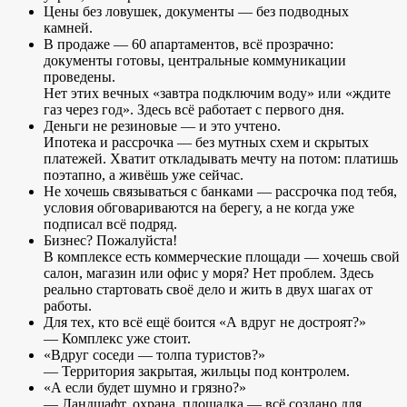
Цены без ловушек, документы — без подводных
камней.
В продаже — 60 апартаментов, всё прозрачно:
документы готовы, центральные коммуникации
проведены.
Нет этих вечных «завтра подключим воду» или «ждите
газ через год». Здесь всё работает с первого дня.
Деньги не резиновые — и это учтено.
Ипотека и рассрочка — без мутных схем и скрытых
платежей. Хватит откладывать мечту на потом: платишь
поэтапно, а живёшь уже сейчас.
Не хочешь связываться с банками — рассрочка под тебя,
условия обговариваются на берегу, а не когда уже
подписал всё подряд.
Бизнес? Пожалуйста!
В комплексе есть коммерческие площади — хочешь свой
салон, магазин или офис у моря? Нет проблем. Здесь
реально стартовать своё дело и жить в двух шагах от
работы.
Для тех, кто всё ещё боится «А вдруг не достроят?»
— Комплекс уже стоит.
«Вдруг соседи — толпа туристов?»
— Территория закрытая, жильцы под контролем.
«А если будет шумно и грязно?»
— Ландшафт, охрана, площадка — всё создано для