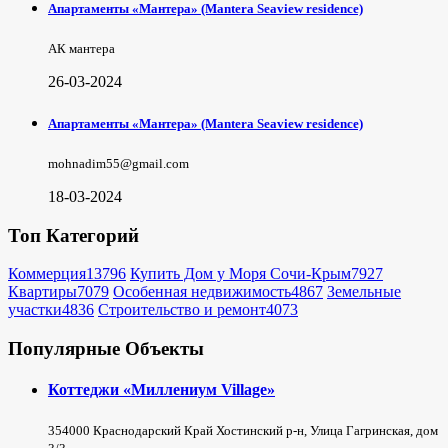
Апартаменты «Мантера» (Mantera Seaview rеsidence)
АК мантера
26-03-2024
Апартаменты «Мантера» (Mantera Seaview rеsidence)
mohnadim55@gmail.com
18-03-2024
Топ Категорий
Коммерция
13796
Купить Дом у Моря Сочи-Крым
7927
Квартиры
7079
Особенная недвижимость
4867
Земельные
участки
4836
Строительство и ремонт
4073
Популярные Объекты
Коттеджи «Миллениум Village»
354000 Краснодарский Край Хостинский р-н, Улица Гагринская, дом