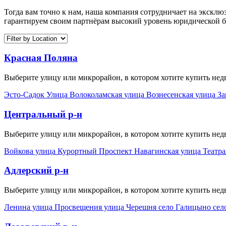
Тогда вам точно к нам, наша компания сотрудничает на экск
гарантируем своим партнёрам высокий уровень юридической бе
Красная Поляна
Выберите улицу или микрорайон, в котором хотите купить нед
Эсто-Садок
Улица Волоколамская
улица Вознесенская
улица З
Центральный р-н
Выберите улицу или микрорайон, в котором хотите купить не
Войкова улица
Курортный Проспект
Навагинская улица
Театр
Адлерский р-н
Выберите улицу или микрорайон, в котором хотите купить не
Ленина улица
Просвещения улица
Черешня село
Галицыно сел