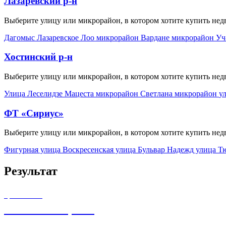
Лазаревский р-н
Выберите улицу или микрорайон, в котором хотите купить не
Дагомыс
Лазаревское
Лоо микрорайон
Вардане микрорайон
Уч
Хостинский р-н
Выберите улицу или микрорайон, в котором хотите купить не
Улица Леселидзе
Мацеста микрорайон
Светлана микрорайон
у
ФТ «Сириус»
Выберите улицу или микрорайон, в котором хотите купить не
Фигурная улица
Воскресенская улица
Бульвар Надежд улица
Т
Результат
ЦЕНА ОТ
26 100 000,00
₽