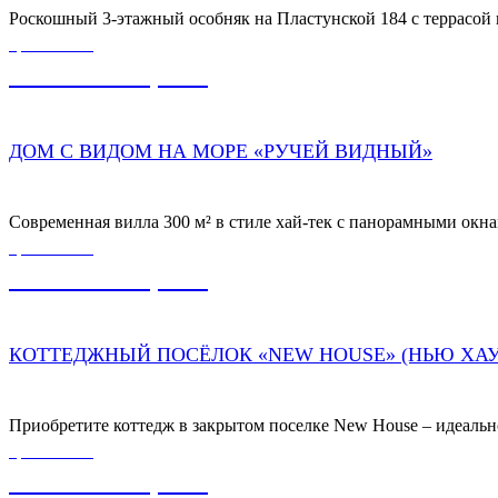
Роскошный 3-этажный особняк на Пластунской 184 с террасой и 
ЦЕНА ОТ
60 000 000,00
₽
ДОМ С ВИДОМ НА МОРЕ «РУЧЕЙ ВИДНЫЙ»
Современная вилла 300 м² в стиле хай-тек с панорамными окнам
ЦЕНА ОТ
34 000 000,00
₽
КОТТЕДЖНЫЙ ПОСЁЛОК «NEW HOUSE» (НЬЮ ХАУ
Приобретите коттедж в закрытом поселке New House – идеальн
ЦЕНА ОТ
36 000 000,00
₽