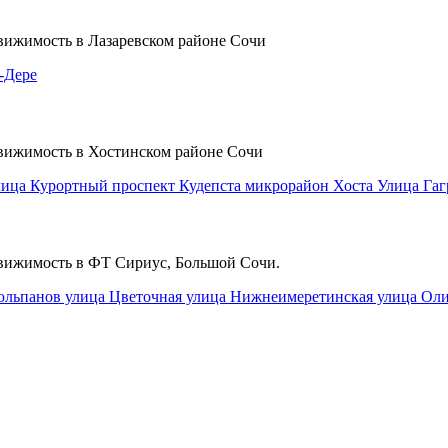
движимость в Лазаревском районе Сочи
-Дере
движимость в Хостинском районе Сочи
лица Курортный проспект
Кудепста микрорайон
Хоста
Улица Га
движимость в ФТ Сириус, Большой Сочи.
юльпанов улица
Цветочная улица
Нижнеимеретинская улица
Оли