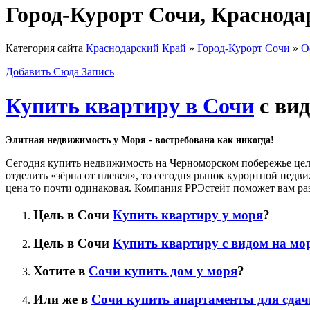
Город-Курорт Сочи, Краснод
Категория сайта
Краснодарский Край
»
Город-Курорт Сочи
»
О
Добавить Сюда Запись
Купить квартиру в Сочи
с вид
Элитная недвижимость у Моря - востребована как никогда!
Сегодня купить недвижимость на Черноморском побережье целы
отделить «зёрна от плевел», то сегодня рынок курортной недв
цена то почти одинаковая. Компания РРЭстейт поможет вам раз
Цель в Сочи
Купить квартиру у моря
?
Цель в Сочи
Купить квартиру с видом на мо
Хотите в
Сочи купить дом у моря
?
Или же в
Сочи купить апартаменты для сдач