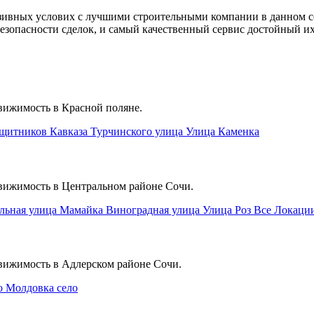
люзивных услових с лучшими строительными компании в данном 
зопасности сделок, и самый качественный сервис достойный их 
вижимость в Красной поляне.
ащитников Кавказа
Турчинского улица
Улица Каменка
движимость в Центральном районе Сочи.
альная улица
Мамайка
Виноградная улица
Улица Роз
Все Локаци
движимость в Адлерском районе Сочи.
о
Молдовка село