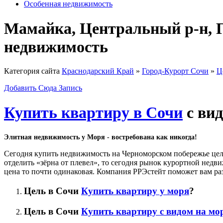
Особенная недвижимость
Мамайка, Центральный р-н, 
недвижимость
Категория сайта
Краснодарский Край
»
Город-Курорт Сочи
»
Ц
Добавить Сюда Запись
Купить квартиру в Сочи
с вид
Элитная недвижимость у Моря - востребована как никогда!
Сегодня купить недвижимость на Черноморском побережье целы
отделить «зёрна от плевел», то сегодня рынок курортной недв
цена то почти одинаковая. Компания РРЭстейт поможет вам раз
Цель в Сочи
Купить квартиру у моря
?
Цель в Сочи
Купить квартиру с видом на мо