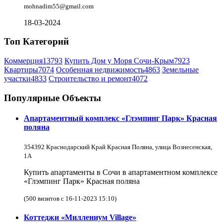
mohnadim55@gmail.com
18-03-2024
Топ Категорий
Коммерция
13793
Купить Дом у Моря Сочи-Крым
7923
Квартиры
7074
Особенная недвижимость
4863
Земельные
участки
4833
Строительство и ремонт
4072
Популярные Объекты
Апартаментный комплекс «Глэмпинг Парк» Красная
поляна
354392 Краснодарский Край Красная Поляна, улица Вознесенская,
1А
Купить апартаменты в Сочи в апартаментном комплексе
«Глэмпинг Парк» Красная поляна
(500 визитов с 16-11-2023 15:10)
Коттеджи «Миллениум Village»