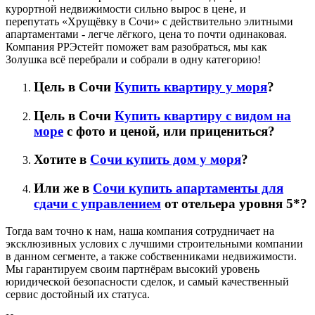
курортной недвижимости сильно вырос в цене, и
перепутать «Хрущёвку в Сочи» с действительно элитными
апартаментами - легче лёгкого, цена то почти одинаковая.
Компания РРЭстейт поможет вам разобраться, мы как
Золушка всё перебрали и собрали в одну категорию!
Цель в Сочи
Купить квартиру у моря
?
Цель в Сочи
Купить квартиру с видом на
море
с фото и ценой, или прицениться?
Хотите в
Сочи купить дом у моря
?
Или же в
Сочи купить апартаменты для
сдачи с управлением
от отельера уровня 5*?
Тогда вам точно к нам, наша компания сотрудничает на
эксклюзивных услових с лучшими строительными компании
в данном сегменте, а также собственниками недвижимости.
Мы гарантируем своим партнёрам высокий уровень
юридической безопасности сделок, и самый качественный
сервис достойный их статуса.