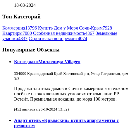
18-03-2024
Топ Категорий
Коммерция
13796
Купить Дом у Моря Сочи-Крым
7928
Квартиры
7080
Особенная недвижимость
4867
Земельные
участки
4837
Строительство и ремонт
4074
Популярные Объекты
Коттеджи «Миллениум Village»
354000 Краснодарский Край Хостинский р-н, Улица Гагринская, дом
3/3
Продажа элитных домов в Сочи в камерном коттеджном
посёлке на эксклюзивных условиях от компании РР
Эстейт. Премиальная локация, до моря 100 метров.
(452 визитов с 26-10-2024 13:52)
Апарт-отель «Крымский» купить апартаменты с
ремонтом