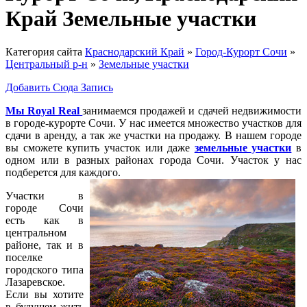
Край Земельные участки
Категория сайта
Краснодарский Край
»
Город-Курорт Сочи
»
Центральный р-н
»
Земельные участки
Добавить Сюда Запись
Мы Royal Real
занимаемся продажей и сдачей недвижимости
в городе-курорте Сочи. У нас имеется множество участков для
сдачи в аренду, а так же участки на продажу. В нашем городе
вы сможете купить участок или даже
земельные участки
в
одном или в разных районах города Сочи. Участок у нас
подберется для каждого.
Участки в
городе Сочи
есть как в
центральном
районе, так и в
поселке
городского типа
Лазаревское.
Если вы хотите
в будущем жить