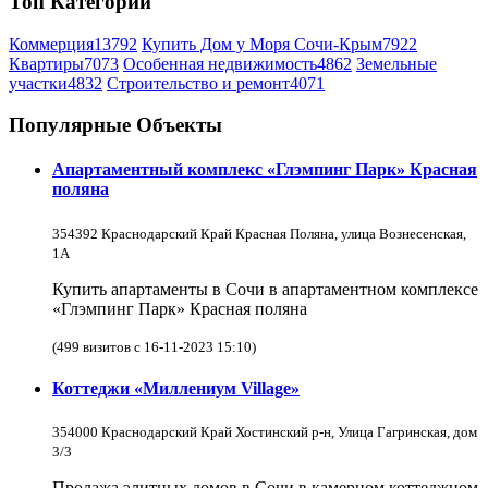
Топ Категорий
Коммерция
13792
Купить Дом у Моря Сочи-Крым
7922
Квартиры
7073
Особенная недвижимость
4862
Земельные
участки
4832
Строительство и ремонт
4071
Популярные Объекты
Апартаментный комплекс «Глэмпинг Парк» Красная
поляна
354392 Краснодарский Край Красная Поляна, улица Вознесенская,
1А
Купить апартаменты в Сочи в апартаментном комплексе
«Глэмпинг Парк» Красная поляна
(499 визитов с 16-11-2023 15:10)
Коттеджи «Миллениум Village»
354000 Краснодарский Край Хостинский р-н, Улица Гагринская, дом
3/3
Продажа элитных домов в Сочи в камерном коттеджном