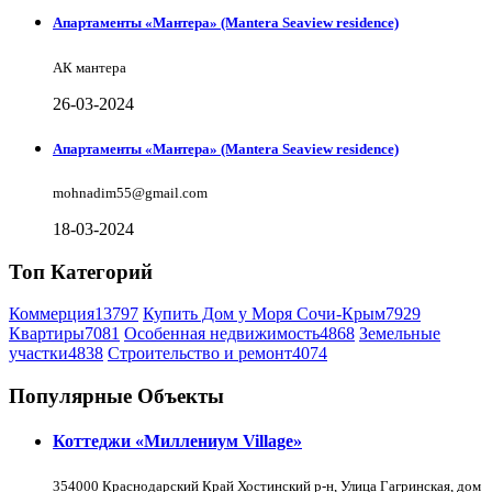
Апартаменты «Мантера» (Mantera Seaview rеsidence)
АК мантера
26-03-2024
Апартаменты «Мантера» (Mantera Seaview rеsidence)
mohnadim55@gmail.com
18-03-2024
Топ Категорий
Коммерция
13797
Купить Дом у Моря Сочи-Крым
7929
Квартиры
7081
Особенная недвижимость
4868
Земельные
участки
4838
Строительство и ремонт
4074
Популярные Объекты
Коттеджи «Миллениум Village»
354000 Краснодарский Край Хостинский р-н, Улица Гагринская, дом