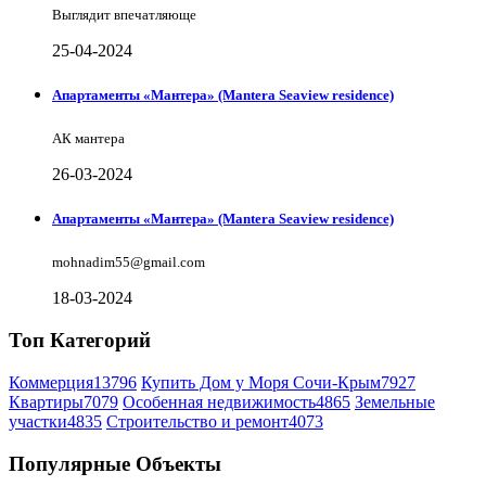
Выглядит впечатляюще
25-04-2024
Апартаменты «Мантера» (Mantera Seaview rеsidence)
АК мантера
26-03-2024
Апартаменты «Мантера» (Mantera Seaview rеsidence)
mohnadim55@gmail.com
18-03-2024
Топ Категорий
Коммерция
13796
Купить Дом у Моря Сочи-Крым
7927
Квартиры
7079
Особенная недвижимость
4865
Земельные
участки
4835
Строительство и ремонт
4073
Популярные Объекты