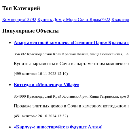
Топ Категорий
Коммерция
13792
Купить Дом у Моря Сочи-Крым
7922
Квартир
Популярные Объекты
Апартаментный комплекс «Глэмпинг Парк» Красная 
354392 Краснодарский Край Красная Поляна, улица Вознесенская, 1А
Купить апартаменты в Сочи в апартаментном комплексе 
(499 визитов с 16-11-2023 15:10)
Коттеджи «Миллениум Village»
354000 Краснодарский Край Хостинский р-н, Улица Гагринская, дом 3
Продажа элитных домов в Сочи в камерном коттеджном по
(451 визитов с 26-10-2024 13:52)
«Карлуу»: инвестируйте в будущее Алтая!