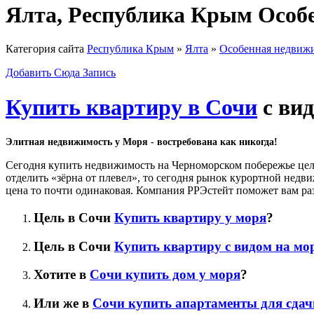
Ялта, Республика Крым Особ
Категория сайта
Республика Крым
»
Ялта
»
Особенная недвиж
Добавить Сюда Запись
Купить квартиру в Сочи
с вид
Элитная недвижимость у Моря - востребована как никогда!
Сегодня купить недвижимость на Черноморском побережье целы
отделить «зёрна от плевел», то сегодня рынок курортной недв
цена то почти одинаковая. Компания РРЭстейт поможет вам раз
Цель в Сочи
Купить квартиру у моря
?
Цель в Сочи
Купить квартиру с видом на мо
Хотите в
Сочи купить дом у моря
?
Или же в
Сочи купить апартаменты для сдач