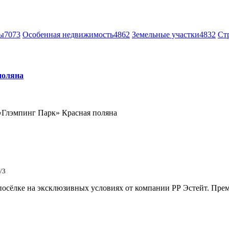
ы
7073
Особенная недвижимость
4862
Земельные участки
4832
Ст
поляна
«Глэмпинг Парк» Красная поляна
/3
сёлке на эксклюзивных условиях от компании РР Эстейт. Преми