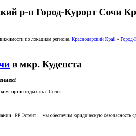
кий р-н Город-Курорт Сочи К
движимости по локациям региона.
Краснодарский Край
»
Город-
чи
в мкр. Кудепста
ением!
 комфортно отдыхать в Сочи.
мпании «РР Эстейт» - мы обеспечим юридическую безопасность с