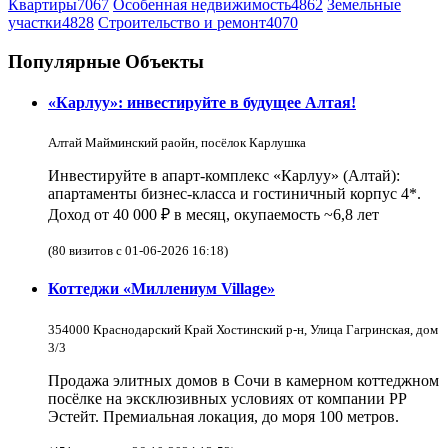
Квартиры
7067
Особенная недвижимость
4862
Земельные
участки
4828
Строительство и ремонт
4070
Популярные Объекты
«Карлуу»: инвестируйте в будущее Алтая!
Алтай Майминский раойн, посёлок Карлушка
Инвестируйте в апарт-комплекс «Карлуу» (Алтай):
апартаменты бизнес-класса и гостиничный корпус 4*.
Доход от 40 000 ₽ в месяц, окупаемость ~6,8 лет
(80 визитов с 01-06-2026 16:18)
Коттеджи «Миллениум Village»
354000 Краснодарский Край Хостинский р-н, Улица Гагринская, дом
3/3
Продажа элитных домов в Сочи в камерном коттеджном
посёлке на эксклюзивных условиях от компании РР
Эстейт. Премиальная локация, до моря 100 метров.