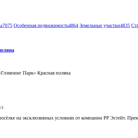
ы
7075
Особенная недвижимость
4864
Земельные участки
4835
Ст
поляна
«Глэмпинг Парк» Красная поляна
/3
сёлке на эксклюзивных условиях от компании РР Эстейт. Преми