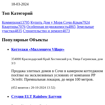
18-03-2024
Топ Категорий
Коммерция
13795
Купить Дом у Моря Сочи-Крым
7924
Квартиры
7076
Особенная недвижимость
4865
Земельные
участки
4835
Строительство и ремонт
4073
Популярные Объекты
Коттеджи «Миллениум Village»
354000 Краснодарский Край Хостинский р-н, Улица Гагринская, дом
3/3
Продажа элитных домов в Сочи в камерном коттеджном
посёлке на эксклюзивных условиях от компании РР
Эстейт. Премиальная локация, до моря 100 метров.
(452 визитов с 26-10-2024 13:52)
Студия ELT Rainbow Батуми