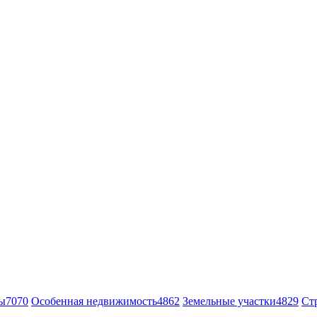
ы
7070
Особенная недвижимость
4862
Земельные участки
4829
Ст