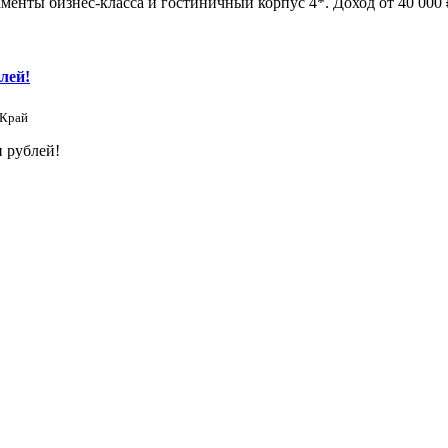
менты бизнес-класса и гостиничный корпус 4*. Доход от 40 000 ₽
лей!
 Край
 рублей!