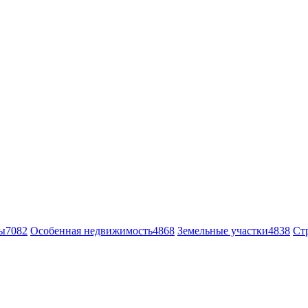
ы
7082
Особенная недвижимость
4868
Земельные участки
4838
Ст