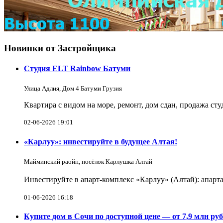
Новинки от Застройщика
Студия ELT Rainbow Батуми
Улица Адлия, Дом 4 Батуми Грузия
Квартира с видом на море, ремонт, дом сдан, продажа ст
02-06-2026 19:01
«Карлуу»: инвестируйте в будущее Алтая!
Майминский раойн, посёлок Карлушка Алтай
Инвестируйте в апарт-комплекс «Карлуу» (Алтай): апарта
01-06-2026 16:18
Купите дом в Сочи по доступной цене — от 7,9 млн руб