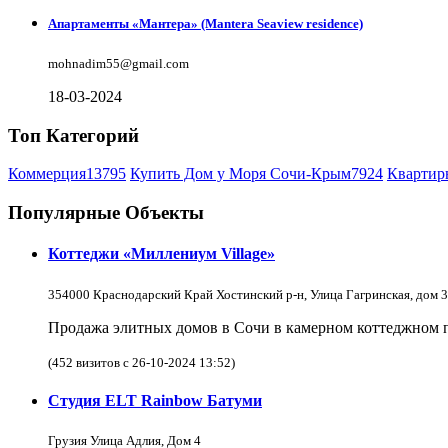
Апартаменты «Мантера» (Mantera Seaview rеsidence)
mohnadim55@gmail.com
18-03-2024
Топ Категорий
Коммерция
13795
Купить Дом у Моря Сочи-Крым
7924
Квартир
Популярные Объекты
Коттеджи «Миллениум Village»
354000 Краснодарский Край Хостинский р-н, Улица Гагринская, дом 3
Продажа элитных домов в Сочи в камерном коттеджном по
(452 визитов с 26-10-2024 13:52)
Студия ELT Rainbow Батуми
Грузия Улица Адлия, Дом 4