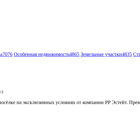
ы
7076
Особенная недвижимость
4865
Земельные участки
4835
Ст
/3
сёлке на эксклюзивных условиях от компании РР Эстейт. Преми