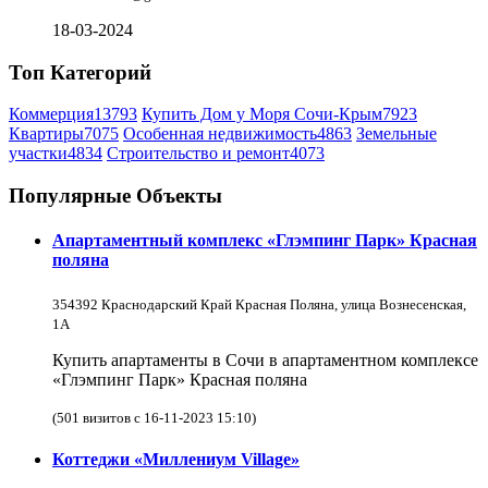
18-03-2024
Топ Категорий
Коммерция
13793
Купить Дом у Моря Сочи-Крым
7923
Квартиры
7075
Особенная недвижимость
4863
Земельные
участки
4834
Строительство и ремонт
4073
Популярные Объекты
Апартаментный комплекс «Глэмпинг Парк» Красная
поляна
354392 Краснодарский Край Красная Поляна, улица Вознесенская,
1А
Купить апартаменты в Сочи в апартаментном комплексе
«Глэмпинг Парк» Красная поляна
(501 визитов с 16-11-2023 15:10)
Коттеджи «Миллениум Village»