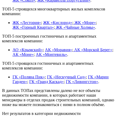
ЖК «Сокол»
;
ЖК «Каравелла Португалии»
.
ТОП-5 строящихся многоквартирных жилых комплексов
компании:
ЖК «Лестория»
;
ЖК «Кислород»
;
ЖК «Море»
;
ЖК «Горный Квартал»
;
ЖК «Чайные Холмы»
.
ТОП-5 построенных гостиничных и апартаментных
комплексов компании:
АО «Крымский»
;
АК «Моравия»
;
АК «Морской Берег»
;
АК «Моне»
;
АК «Монтевиль»
.
ТОП-5 строящихся гостиничных и апартаментных
комплексов компании:
ГК «Поляна Пик»
;
ГК «Нескучный Сад»
;
ГК «Марин
Гарден»
;
ГК «Гранд Каскад»
;
ГК «Ливингстон»
.
В данных ТОПах представлены далеко не все объекты
недвижимости компании, в которых работают наши
менеджеры в отделах продаж строительных компаний, однако
ниже вы можете познакомиться с ними в полном объёме.
Нет результатов в категории недвижимости