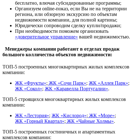
бесплатно, влючая субсидированные программы;
Организуем online-показ, если Вы не на территории
региона, или обзорную экскурсию по объектам
недвижимости компании, для полной картины;
Юридически сопроводим сделку купли/продажи;
При необходимости поможем организовать
«доверительное управление»
вашей недвижимостью.
Менеджеры компании работают в отделах продаж
большого колличества объектов недвижимости:
ТОП-5 построенных многоквартирных жилых комплексов
компании:
ЖК «Фрукты»
;
ЖК «Сочи Парк»
;
ЖК «Аллея Парк»
;
ЖК «Сокол»
;
ЖК «Каравелла Португалии»
.
ТОП-5 строящихся многоквартирных жилых комплексов
компании:
ЖК «Лестория»
;
ЖК «Кислород»
;
ЖК «Море»
;
ЖК «Горный Квартал»
;
ЖК «Чайные Холмы»
.
ТОП-5 построенных гостиничных и апартаментных
комплексов компании: