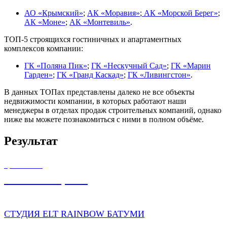
АО «Крымский»
;
АК «Моравия»
;
АК «Морской Берег»
;
АК «Моне»
;
АК «Монтевиль»
.
ТОП-5 строящихся гостиничных и апартаментных
комплексов компании:
ГК «Поляна Пик»
;
ГК «Нескучный Сад»
;
ГК «Марин
Гарден»
;
ГК «Гранд Каскад»
;
ГК «Ливингстон»
.
В данных ТОПах представлены далеко не все объекты
недвижимости компании, в которых работают наши
менеджеры в отделах продаж строительных компаний, однако
ниже вы можете познакомиться с ними в полном объёме.
Результат
ЦЕНА ОТ
3 200 000,00
₽
СТУДИЯ ELT RAINBOW БАТУМИ