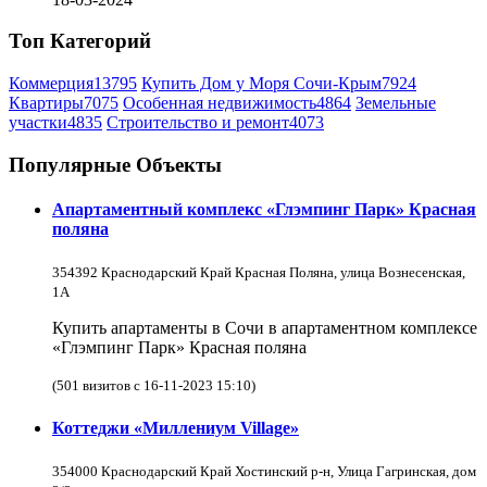
Топ Категорий
Коммерция
13795
Купить Дом у Моря Сочи-Крым
7924
Квартиры
7075
Особенная недвижимость
4864
Земельные
участки
4835
Строительство и ремонт
4073
Популярные Объекты
Апартаментный комплекс «Глэмпинг Парк» Красная
поляна
354392 Краснодарский Край Красная Поляна, улица Вознесенская,
1А
Купить апартаменты в Сочи в апартаментном комплексе
«Глэмпинг Парк» Красная поляна
(501 визитов с 16-11-2023 15:10)
Коттеджи «Миллениум Village»
354000 Краснодарский Край Хостинский р-н, Улица Гагринская, дом