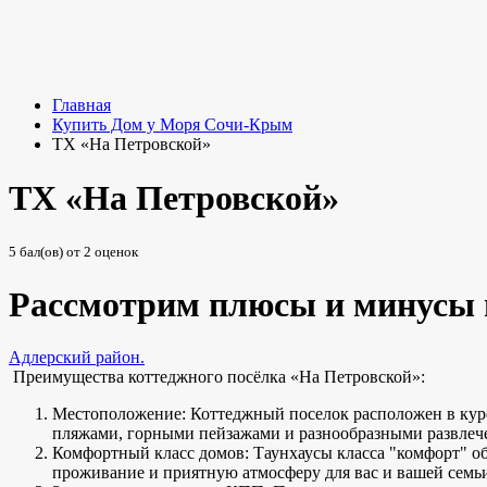
Главная
Купить Дом у Моря Сочи-Крым
ТХ «На Петровской»
ТХ «На Петровской»
5
бал(ов) от
2
оценок
Рассмотрим плюсы и минусы 
Адлерский район.
Преимущества коттеджного посёлка «На Петровской»:
Местоположение: Коттеджный поселок расположен в куро
пляжами, горными пейзажами и разнообразными развлеч
Комфортный класс домов: Таунхаусы класса "комфорт" о
проживание и приятную атмосферу для вас и вашей семь