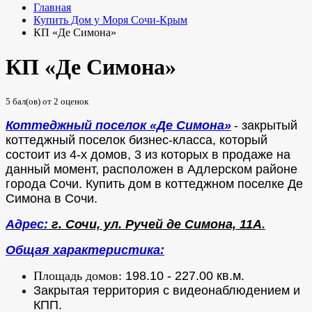
Главная
Купить Дом у Моря Сочи-Крым
КП «Де Симона»
КП «Де Симона»
5
бал(ов) от
2
оценок
Коттеджный поселок «Де Симона»
-
закрытый
коттеджный поселок бизнес-класса, который
состоит из 4-х домов, 3 из которых в продаже на
данный момент, расположен в Адлерском районе
города Сочи. Купить дом в коттеджном поселке Де
Симона в Сочи.
Адрес:
г. Сочи, ул. Ручей де Симона, 11А
.
Общая характеристика:
Площадь домов:
198.10
-
227.00 кв.м.
Закрытая территория с видеонаблюдением и
КПП.