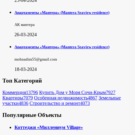
25-04-2024
Апартаменты «Мантера» (Mantera Seaview rеsidence)
АК мантера
26-03-2024
Апартаменты «Мантера» (Mantera Seaview rеsidence)
mohnadim55@gmail.com
18-03-2024
Топ Категорий
Коммерция
13796
Купить Дом у Моря Сочи-Крым
7927
Квартиры
7079
Особенная недвижимость
4867
Земельные
участки
4836
Строительство и ремонт
4073
Популярные Объекты
Коттеджи «Миллениум Village»