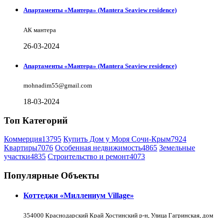
Апартаменты «Мантера» (Mantera Seaview rеsidence)
АК мантера
26-03-2024
Апартаменты «Мантера» (Mantera Seaview rеsidence)
mohnadim55@gmail.com
18-03-2024
Топ Категорий
Коммерция
13795
Купить Дом у Моря Сочи-Крым
7924
Квартиры
7076
Особенная недвижимость
4865
Земельные
участки
4835
Строительство и ремонт
4073
Популярные Объекты
Коттеджи «Миллениум Village»
354000 Краснодарский Край Хостинский р-н, Улица Гагринская, дом