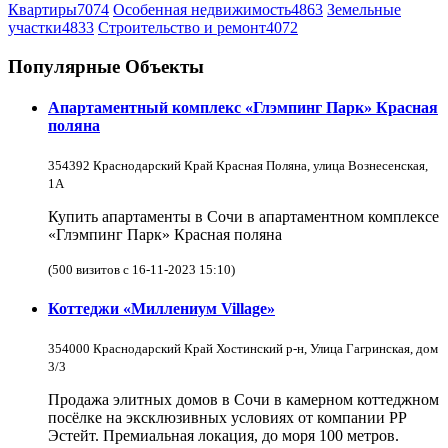
Квартиры
7074
Особенная недвижимость
4863
Земельные
участки
4833
Строительство и ремонт
4072
Популярные Объекты
Апартаментный комплекс «Глэмпинг Парк» Красная
поляна
354392 Краснодарский Край Красная Поляна, улица Вознесенская,
1А
Купить апартаменты в Сочи в апартаментном комплексе
«Глэмпинг Парк» Красная поляна
(500 визитов с 16-11-2023 15:10)
Коттеджи «Миллениум Village»
354000 Краснодарский Край Хостинский р-н, Улица Гагринская, дом
3/3
Продажа элитных домов в Сочи в камерном коттеджном
посёлке на эксклюзивных условиях от компании РР
Эстейт. Премиальная локация, до моря 100 метров.