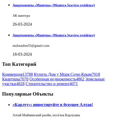
Апартаменты «Мантера» (Mantera Seaview rеsidence)
АК мантера
26-03-2024
Апартаменты «Мантера» (Mantera Seaview rеsidence)
mohnadim55@gmail.com
18-03-2024
Топ Категорий
Коммерция
13788
Купить Дом у Моря Сочи-Крым
7918
Квартиры
7070
Особенная недвижимость
4862
Земельные
участки
4828
Строительство и ремонт
4071
Популярные Объекты
«Карлуу»: инвестируйте в будущее Алтая!
Алтай Майминский раойн, посёлок Карлушка