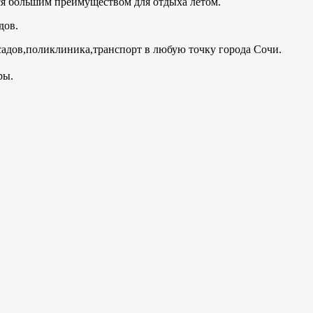
тся большим преимуществом для отдыха летом.
дов.
садов,поликлиника,транспорт в любую точку города Сочи.
оры.