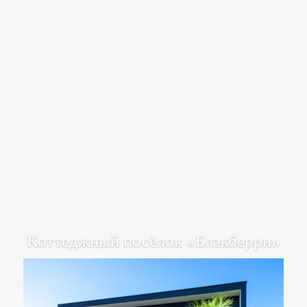
Коттеджный посёлок «Блэкберри»