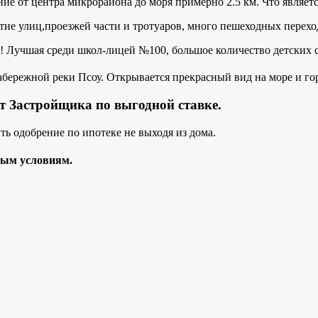
ние от центра микрорайона до моря примерно 2.5 км. Что являе
тие улиц,проезжей части и тротуаров, много пешеходных перехо
! Лучшая среди школ-лицей №100, большое количество детских 
набережной реки Псоу. Открывается прекрасный вид на море и г
т Застройщика по выгодной ставке.
ть одобрение по ипотеке не выходя из дома.
ным условиям.