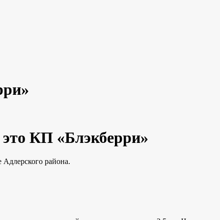
рри»
 это КП «Блэкберри»
е Адлерского района.