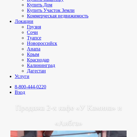
Купить Дом
Купить Участок Земли
Коммерческая недвижимость
Локации
Грузия
Сочи
Туапсе
Новороссийск
Анапа
Крым
Краснодар
Калининград
Дагестан
Услуги
8-800-444-0220
Вход
Продажа 2-х кафе «У Камина» и
«Аибга»