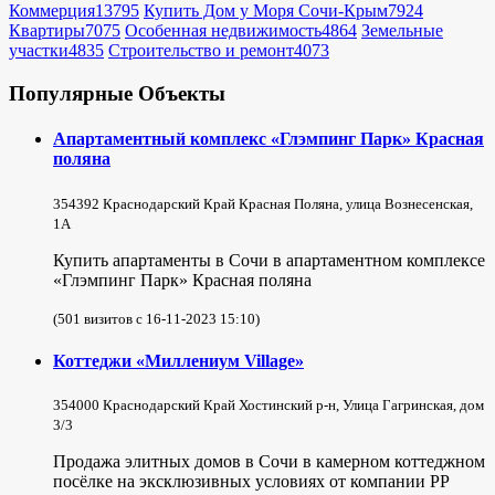
Коммерция
13795
Купить Дом у Моря Сочи-Крым
7924
Квартиры
7075
Особенная недвижимость
4864
Земельные
участки
4835
Строительство и ремонт
4073
Популярные Объекты
Апартаментный комплекс «Глэмпинг Парк» Красная
поляна
354392 Краснодарский Край Красная Поляна, улица Вознесенская,
1А
Купить апартаменты в Сочи в апартаментном комплексе
«Глэмпинг Парк» Красная поляна
(501 визитов с 16-11-2023 15:10)
Коттеджи «Миллениум Village»
354000 Краснодарский Край Хостинский р-н, Улица Гагринская, дом
3/3
Продажа элитных домов в Сочи в камерном коттеджном
посёлке на эксклюзивных условиях от компании РР