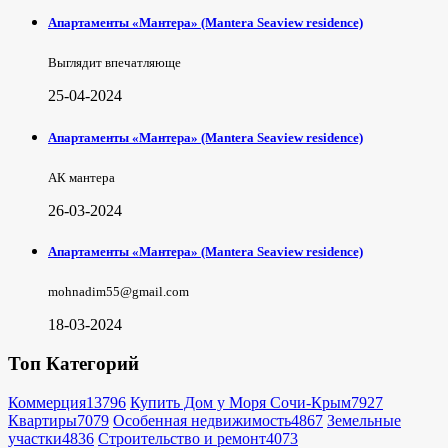
Апартаменты «Мантера» (Mantera Seaview rеsidence)
Выглядит впечатляюще
25-04-2024
Апартаменты «Мантера» (Mantera Seaview rеsidence)
АК мантера
26-03-2024
Апартаменты «Мантера» (Mantera Seaview rеsidence)
mohnadim55@gmail.com
18-03-2024
Топ Категорий
Коммерция
13796
Купить Дом у Моря Сочи-Крым
7927
Квартиры
7079
Особенная недвижимость
4867
Земельные
участки
4836
Строительство и ремонт
4073