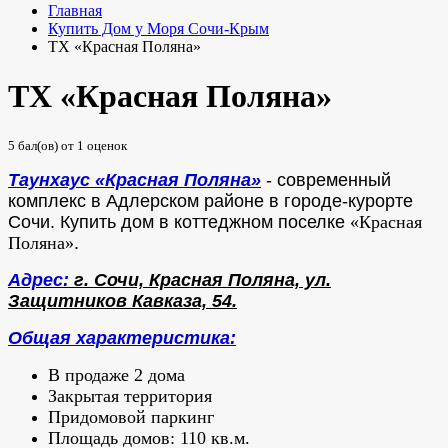
Главная
Купить Дом у Моря Сочи-Крым
ТХ «Красная Поляна»
ТХ «Красная Поляна»
5
бал(ов) от
1
оценок
Таунхаус «Красная Поляна»
- современный
комплекс в Адлерском районе в городе-курорте
Сочи.
Купить дом в коттеджном поселке
«Красная
Поляна»
.
Адрес:
г. Сочи, Красная Поляна, ул.
Защитников Кавказа, 54
.
Общая характеристика:
В продаже 2 дома
Закрытая территория
Придомовой паркинг
Площадь домов: 110 кв.м.