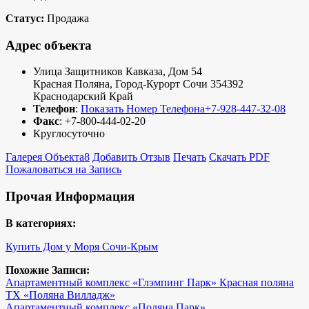
Статус:
Продажа
Адрес объекта
Улица Защитников Кавказа, Дом 54
Красная Поляна
,
Город-Курорт Сочи
354392
Краснодарский Край
Телефон
:
Показать Номер Телефона
+7-928-447-32-08
Факс
:
+7-800-444-02-20
Круглосуточно
Галерея Объекта
8
Добавить Отзыв
Печать
Скачать PDF
Пожаловаться на Запись
Прочая Информация
В категориях:
Купить Дом у Моря Сочи-Крым
Похожие Записи:
Апартаментный комплекс «Глэмпинг Парк» Красная поляна
ТХ «Поляна Вилладж»
Апартаментный комплекс «Поляна Парк»