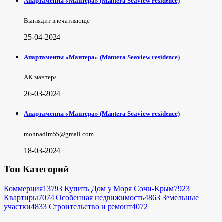
Апартаменты «Мантера» (Mantera Seaview rеsidence)
Выглядит впечатляюще
25-04-2024
Апартаменты «Мантера» (Mantera Seaview rеsidence)
АК мантера
26-03-2024
Апартаменты «Мантера» (Mantera Seaview rеsidence)
mohnadim55@gmail.com
18-03-2024
Топ Категорий
Коммерция
13793
Купить Дом у Моря Сочи-Крым
7923
Квартиры
7074
Особенная недвижимость
4863
Земельные
участки
4833
Строительство и ремонт
4072