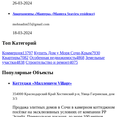
26-03-2024
Апартаменты «Мантера» (Mantera Seaview rеsidence)
mohnadim55@gmail.com
18-03-2024
Топ Категорий
Коммерция
13797
Купить Дом у Моря Сочи-Крым
7930
Квартиры
7082
Особенная недвижимость
4868
Земельные
участки
4838
Строительство и ремонт
4075
Популярные Объекты
Коттеджи «Миллениум Village»
354000 Краснодарский Край Хостинский р-н, Улица Гагринская, дом
3/3
Продажа элитных домов в Сочи в камерном коттеджном
посёлке на эксклюзивных условиях от компании РР
Эстейт. Премиальная локация, до моря 100 метров.