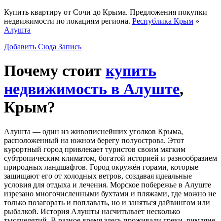
Купить квартиру от Сочи до Крыма. Предложения покупки
недвижимости по локациям региона.
Республика Крым
»
Алушта
Добавить Сюда Запись
Почему стоит
купить
недвижимость в Алуште
,
Крым?
Алушта — один из живописнейших уголков Крыма,
расположенный на южном берегу полуострова. Этот
курортный город привлекает туристов своим мягким
субтропическим климатом, богатой историей и разнообразием
природных ландшафтов. Город окружён горами, которые
защищают его от холодных ветров, создавая идеальные
условия для отдыха и лечения. Морское побережье в Алуште
изрезано многочисленными бухтами и пляжами, где можно не
только позагорать и поплавать, но и заняться дайвингом или
рыбалкой. История Алушты насчитывает несколько
тысячелетий. В разное время здесь проживали греки, римляне,