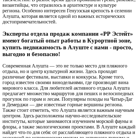
византийцы, что отразилось в архитектуре и культуре
региона. Особенно интересен Генуэзская крепость в селении
Алушта, которая является одной из важных исторических
достопримечательностей.
Эксперты отдела продаж компании «РР Эстейт»
имеют богатый опыт работы в Курортной зоне,
купить недвижимость в Алуште с нами - просто,
выгодно и безопасно!
Современная Алушта — это не только место для пляжного
отдыха, но и центр культурной жизни. Здесь проходят
различные фестивали, выставки и конкурсы. Кроме того,
город известен своими винодельнями, где производят вина
мирового класса. Для любителей активного отдыха Алушта
предлагает множество маршрутов для пеших и велосипедных
прогулок по горам и лесам. Популярны походы на Чатыр-Даг
и Демерджи — две известные горные вершины региона.
Также стоит отметить, что Алушта является важным научным
центром. Здесь расположены научно-исследовательские
институты, которые занимаются изучением морской фауны и
флоры, а также экологическими проектами. В Алуште каждый
найдет что-то для себя: от расслабляющего пляжного отдыха и
экскурсий по историческим местам до активного туризма и